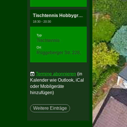
Tischtennis Hobbygruppe
18:30 - 20:30
Typ
Tischtennis
Ort
Rüggeberger Str. 228, 58256 Ennepetal
Termine abonnieren
(in
Kalender wie Outlook, iCal
oder Mobilgeräte
hinzufügen)
Weitere Einträge