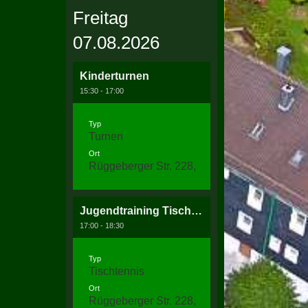
Freitag
07.08.2026
Kinderturnen
15:30 - 17:00
Typ
Turnen
Ort
Rüggeberger Str. 228, 58256 Ennepetal
Jugendtraining Tischtennis
17:00 - 18:30
Typ
Tischtennis
Ort
Rüggeberger Str. 228, 58256 Ennepetal