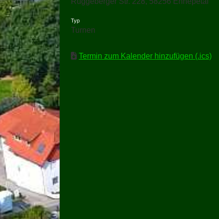
Rüggeberger Str. 228, 58256 Ennepetal
Typ
Turnen
Termin zum Kalender hinzufügen (.ics)